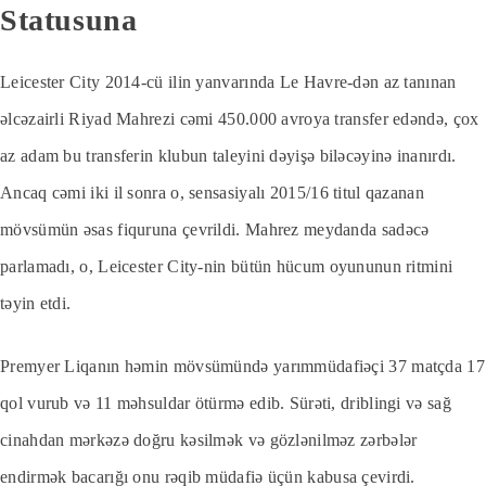
Statusuna
Leicester City 2014-cü ilin yanvarında Le Havre-dən az tanınan
əlcəzairli Riyad Mahrezi cəmi 450.000 avroya transfer edəndə, çox
az adam bu transferin klubun taleyini dəyişə biləcəyinə inanırdı.
Ancaq cəmi iki il sonra o, sensasiyalı 2015/16 titul qazanan
mövsümün əsas fiquruna çevrildi. Mahrez meydanda sadəcə
parlamadı, o, Leicester City-nin bütün hücum oyununun ritmini
təyin etdi.
Premyer Liqanın həmin mövsümündə yarımmüdafiəçi 37 matçda 17
qol vurub və 11 məhsuldar ötürmə edib. Sürəti, driblingi və sağ
cinahdan mərkəzə doğru kəsilmək və gözlənilməz zərbələr
endirmək bacarığı onu rəqib müdafiə üçün kabusa çevirdi.