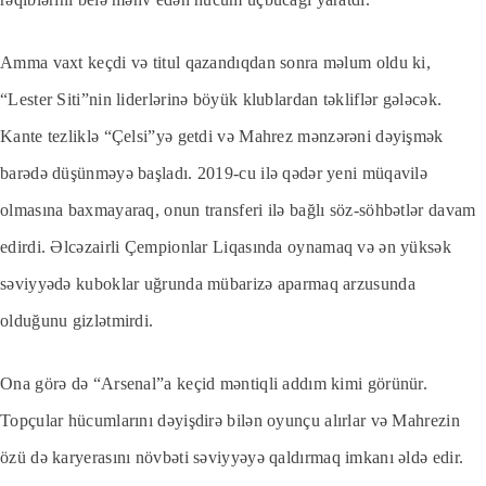
Amma vaxt keçdi və titul qazandıqdan sonra məlum oldu ki,
“Lester Siti”nin liderlərinə böyük klublardan təkliflər gələcək.
Kante tezliklə “Çelsi”yə getdi və Mahrez mənzərəni dəyişmək
barədə düşünməyə başladı. 2019-cu ilə qədər yeni müqavilə
olmasına baxmayaraq, onun transferi ilə bağlı söz-söhbətlər davam
edirdi. Əlcəzairli Çempionlar Liqasında oynamaq və ən yüksək
səviyyədə kuboklar uğrunda mübarizə aparmaq arzusunda
olduğunu gizlətmirdi.
Ona görə də “Arsenal”a keçid məntiqli addım kimi görünür.
Topçular hücumlarını dəyişdirə bilən oyunçu alırlar və Mahrezin
özü də karyerasını növbəti səviyyəyə qaldırmaq imkanı əldə edir.