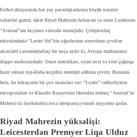
Futbol dünyasında hər yay pərəstişkarlarına böyük transfer
xəbərləri gətirir, lakin Riyad Mahrezin hekayəsi və onun Londonun
“Arsenal”ına keçməsi xüsusilə maraqlıdır. Çempionluq
mövsümündə “Lester Siti”nin uğurlarının simvoluna çevrilən
əlcəzairli yarımmüdafiəçi bir neçə aydır ki, Avropa mətbuatının
diqqət mərkəzindədir. Onun statistikası, oyun tərzi və yeni çağırışa
hazır olması top-kluba keçidini məntiqli addıma çevirir. Bununla
belə, bu hekayənin bir çox nüansları var: “Lester” rəhbərliyinin
mövqeyindən və Klaudio Ranyerinin fikrindən tutmuş “Arsenal”ın
Mahrezi öz layihələrinə necə inteqrasiya etmək niyyətinə qədər.
Riyad Mahrezin yüksəlişi:
Leicesterdən Premyer Liqa Ulduz