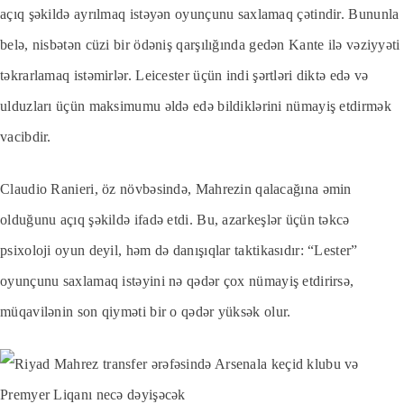
açıq şəkildə ayrılmaq istəyən oyunçunu saxlamaq çətindir. Bununla
belə, nisbətən cüzi bir ödəniş qarşılığında gedən Kante ilə vəziyyəti
təkrarlamaq istəmirlər. Leicester üçün indi şərtləri diktə edə və
ulduzları üçün maksimumu əldə edə bildiklərini nümayiş etdirmək
vacibdir.
Claudio Ranieri, öz növbəsində, Mahrezin qalacağına əmin
olduğunu açıq şəkildə ifadə etdi. Bu, azarkeşlər üçün təkcə
psixoloji oyun deyil, həm də danışıqlar taktikasıdır: “Lester”
oyunçunu saxlamaq istəyini nə qədər çox nümayiş etdirirsə,
müqavilənin son qiyməti bir o qədər yüksək olur.