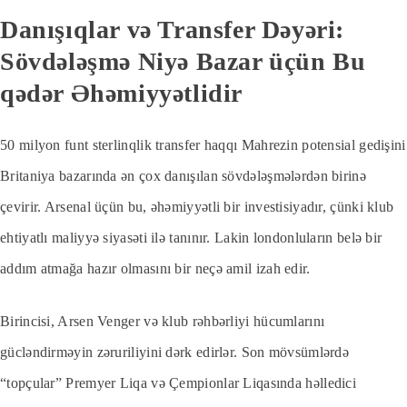
Danışıqlar və Transfer Dəyəri:
Sövdələşmə Niyə Bazar üçün Bu
qədər Əhəmiyyətlidir
50 milyon funt sterlinqlik transfer haqqı Mahrezin potensial gedişini
Britaniya bazarında ən çox danışılan sövdələşmələrdən birinə
çevirir. Arsenal üçün bu, əhəmiyyətli bir investisiyadır, çünki klub
ehtiyatlı maliyyə siyasəti ilə tanınır. Lakin londonluların belə bir
addım atmağa hazır olmasını bir neçə amil izah edir.
Birincisi, Arsen Venger və klub rəhbərliyi hücumlarını
gücləndirməyin zəruriliyini dərk edirlər. Son mövsümlərdə
“topçular” Premyer Liqa və Çempionlar Liqasında həlledici