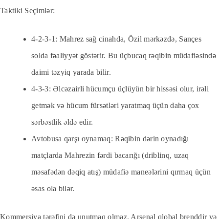
Taktiki Seçimlər:
4-2-3-1: Mahrez sağ cinahda, Özil mərkəzdə, Sançes
solda fəaliyyət göstərir. Bu üçbucaq rəqibin müdafiəsində
daimi təzyiq yarada bilir.
4-3-3: Əlcəzairli hücumçu üçlüyün bir hissəsi olur, irəli
getmək və hücum fürsətləri yaratmaq üçün daha çox
sərbəstlik əldə edir.
Avtobusa qarşı oynamaq: Rəqibin dərin oynadığı
matçlarda Mahrezin fərdi bacarığı (driblinq, uzaq
məsafədən dəqiq atış) müdafiə maneələrini qırmaq üçün
əsas ola bilər.
Kommersiya tərəfini də unutmaq olmaz. Arsenal qlobal brenddir və