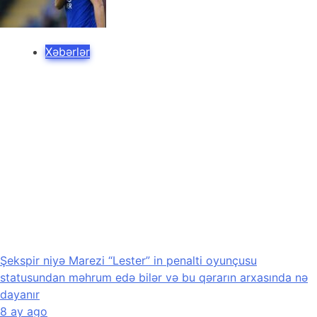
Xəbərlər
Şekspir niyə Marezi “Lester” in penalti oyunçusu
statusundan məhrum edə bilər və bu qərarın arxasında nə
dayanır
8 ay ago