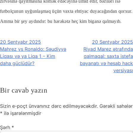
zirvəsinə qayıtmasına kömək edəcəyinə ümid edir, bəziləri isə
futbolçunun uyğunlaşmaq üçün vaxta ehtiyac duyacağından qorxur.
Amma bir şey aydındır: bu hərəkətə heç kim biganə qalmayıb.
Yazı
20 Sentyabr 2025
20 Sentyabr 2025
naviqasiyası
Mahrez vs Ronaldo: Səudiyyə
Riyad Marez ətrafında
Liqası və ya Liqa 1 – Kim
qalmaqal: saxta istefa
daha güclüdür?
bəyanatı və hesab hack
versiyası
Bir cavab yazın
Sizin e-poçt ünvanınız dərc edilməyəcəkdir.
Gərəkli sahələr
*
ilə işarələnmişdir
Şərh
*