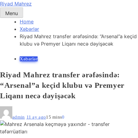
Skip
Riyad Mahrez
to
Menu
content
Home
Xəbərlər
Riyad Mahrez transfer ərəfəsində: “Arsenal”a keçid
klubu və Premyer Liqanı necə dəyişəcək
Xəbərlər
Riyad Mahrez transfer ərəfəsində:
“Arsenal”a keçid klubu və Premyer
Liqanı necə dəyişəcək
admin
11 ay ago
15 mins
0