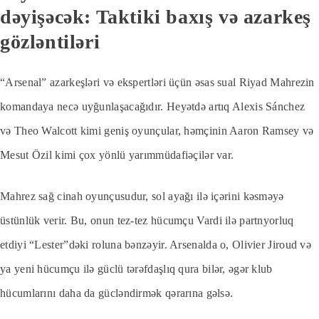
dəyişəcək: Taktiki baxış və azarkeş
gözləntiləri
“Arsenal” azarkeşləri və ekspertləri üçün əsas sual Riyad Mahrezin
komandaya necə uyğunlaşacağıdır. Heyətdə artıq Alexis Sánchez
və Theo Walcott kimi geniş oyunçular, həmçinin Aaron Ramsey və
Mesut Özil kimi çox yönlü yarımmüdafiəçilər var.
Mahrez sağ cinah oyunçusudur, sol ayağı ilə içərini kəsməyə
üstünlük verir. Bu, onun tez-tez hücumçu Vardi ilə partnyorluq
etdiyi “Lester”dəki roluna bənzəyir. Arsenalda o, Olivier Jiroud və
ya yeni hücumçu ilə güclü tərəfdaşlıq qura bilər, əgər klub
hücumlarını daha da gücləndirmək qərarına gəlsə.