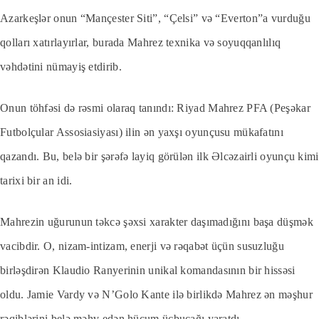
Azarkeşlər onun “Mançester Siti”, “Çelsi” və “Everton”a vurduğu
qolları xatırlayırlar, burada Mahrez texnika və soyuqqanlılıq
vəhdətini nümayiş etdirib.
Onun töhfəsi də rəsmi olaraq tanındı: Riyad Mahrez PFA (Peşəkar
Futbolçular Assosiasiyası) ilin ən yaxşı oyunçusu mükafatını
qazandı. Bu, belə bir şərəfə layiq görülən ilk Əlcəzairli oyunçu kimi
tarixi bir an idi.
Mahrezin uğurunun təkcə şəxsi xarakter daşımadığını başa düşmək
vacibdir. O, nizam-intizam, enerji və rəqabət üçün susuzluğu
birləşdirən Klaudio Ranyerinin unikal komandasının bir hissəsi
oldu. Jamie Vardy və N’Golo Kante ilə birlikdə Mahrez ən məşhur
rəqiblərini belə məhv edən hücum üçbucağı yaratdı.