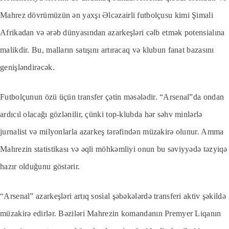
Mahrez dövrümüzün ən yaxşı Əlcəzairli futbolçusu kimi Şimali
Afrikadan və ərəb dünyasından azarkeşləri cəlb etmək potensialına
malikdir. Bu, malların satışını artıracaq və klubun fanat bazasını
genişləndirəcək.
Futbolçunun özü üçün transfer çətin məsələdir. “Arsenal”da ondan
ardıcıl olacağı gözlənilir, çünki top-klubda hər səhv minlərlə
jurnalist və milyonlarla azarkeş tərəfindən müzakirə olunur. Amma
Mahrezin statistikası və əqli möhkəmliyi onun bu səviyyədə təzyiqə
hazır olduğunu göstərir.
“Arsenal” azarkeşləri artıq sosial şəbəkələrdə transferi aktiv şəkildə
müzakirə edirlər. Bəziləri Mahrezin komandanın Premyer Liqanın