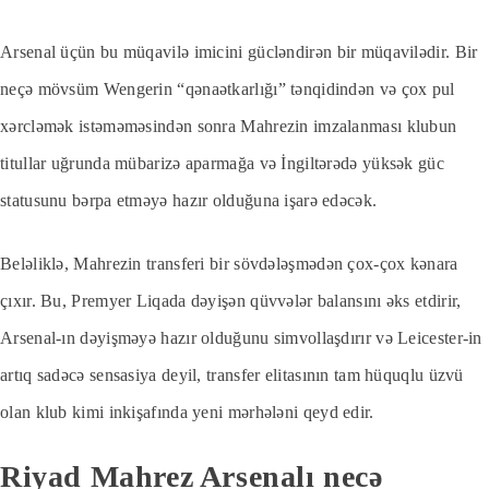
Arsenal üçün bu müqavilə imicini gücləndirən bir müqavilədir. Bir
neçə mövsüm Wengerin “qənaətkarlığı” tənqidindən və çox pul
xərcləmək istəməməsindən sonra Mahrezin imzalanması klubun
titullar uğrunda mübarizə aparmağa və İngiltərədə yüksək güc
statusunu bərpa etməyə hazır olduğuna işarə edəcək.
Beləliklə, Mahrezin transferi bir sövdələşmədən çox-çox kənara
çıxır. Bu, Premyer Liqada dəyişən qüvvələr balansını əks etdirir,
Arsenal-ın dəyişməyə hazır olduğunu simvollaşdırır və Leicester-in
artıq sadəcə sensasiya deyil, transfer elitasının tam hüquqlu üzvü
olan klub kimi inkişafında yeni mərhələni qeyd edir.
Riyad Mahrez Arsenalı necə