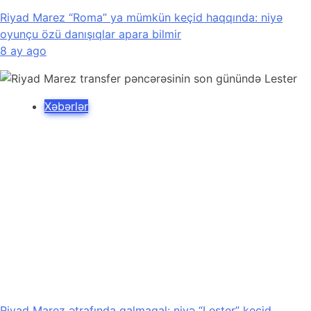
Riyad Marez “Roma” ya mümkün keçid haqqında: niyə
oyunçu özü danışıqlar apara bilmir
8 ay ago
Xəbərlər
Riyad Marez ətrafında qalmaqal: niyə “Lester” keçid