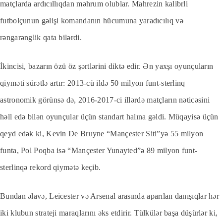
matçlarda ardıcıllıqdan məhrum olublar. Mahrezin kalibrli
futbolçunun gəlişi komandanın hücumuna yaradıcılıq və
rəngarənglik qata bilərdi.
İkincisi, bazarın özü öz şərtlərini diktə edir. Ən yaxşı oyunçuların
qiyməti sürətlə artır: 2013-cü ildə 50 milyon funt-sterlinq
astronomik görünsə də, 2016-2017-ci illərdə matçların nəticəsini
həll edə bilən oyunçular üçün standart halına gəldi. Müqayisə üçün
qeyd edək ki, Kevin De Bruyne “Mançester Siti”yə 55 milyon
funta, Pol Poqba isə “Mançester Yunayted”ə 89 milyon funt-
sterlinqə rekord qiymətə keçib.
Bundan əlavə, Leicester və Arsenal arasında aparılan danışıqlar hər
iki klubun strateji maraqlarını əks etdirir. Tülkülər başa düşürlər ki,