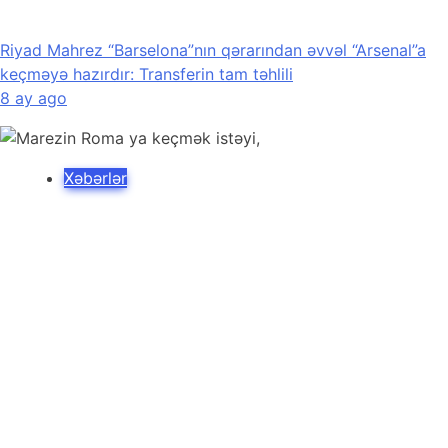
Riyad Mahrez “Barselona”nın qərarından əvvəl “Arsenal”a
keçməyə hazırdır: Transferin tam təhlili
8 ay ago
Xəbərlər