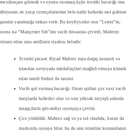
meydançanı görmək və oyunu oxumaq üçün texniki bacarığı ona
dünyanın ən yaxşı oyunçularından belə nadir hallarda rast gəlinən
şanslar yaratmağa imkan verir. Bu keyfiyyətlər onu “Lester”in,
sonra isə “Mançester Siti”nin vacib hissəsinə çevirdi. Mahrezi
xüsusi edən əsas amillərin siyahısı belədir:
Texniki şücaət: Riyad Mahrez topa dəqiq nəzarəti və
istənilən səviyyədə müdafiəçiləri məğlub etməyə kömək
edən təsirli fintləri ilə tanınır.
Vacib qol vurmaq bacarığı: Onun qolları çox vaxt vacib
matçlarda həlledici olur və onu yüksək təzyiqli anlarda
məşqçilərin güvəndiyi oyunçuya çevirir.
Çox yönlülük: Mahrez sağ və ya sol cinahda, bəzən də
mərkəzdə oynaya bilər, bu da onu istənilən komandanın