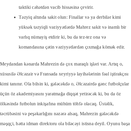
taktiki cəhətdən vacib hissəsinə çevirir.
Təzyiq altında sakit olun: Finallar və ya derbilər kimi
yüksək təzyiqli vəziyyətlərdə Mahrez sakit və inamlı bir
varlıq nümayiş etdirir ki, bu da tez-tez ona və
komandasına çətin vəziyyətlərdən çıxmağa kömək edir.
Meydandan kənarda Mahrezin də çox maraqlı işləri var. Artıq o,
xüsusilə Əlcəzair və Fransada xeyriyyə layihələrinin fəal iştirakçısı
kimi tanınır. Ola bilsin ki, gələcəkdə o, Əlcəzairdə gənc futbolçular
üçün öz akademiyasını yaratmağa diqqət yetirəcək ki, bu da öz
ölkəsində futbolun inkişafına mühüm töhfə olacaq. Üstəlik,
təcrübəsini və peşəkarlığını nəzərə alsaq, Mahrezin gələcəkdə
məşqçi, hətta idman direktoru ola biləcəyi istisna deyil. Oyunu başa