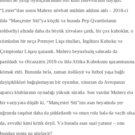
nəslin ən yaxşı oyunçularından biri kimi təsəvvürünü dəyişdi.
“Lester”dən sonra Mahrez növbəti mühüm addımı atdı – 2018-ci
ildə “Mançester Siti”yə köçdü və burada Pep Qvardiolanın
rəhbərliyi altında daha da böyük zirvələrə çatdı, bir çox kuboklar, o
cümlədən bir neçə Premyer Liqa titulları, İngiltərə Kuboku və
Çempionlar Liqası qazandı. Mahrez beynəlxalq səhnədə də
parıldadı və Əlcəzairin 2019-cu ildə Afrika Kubokunu qazanmasına
kömək etdi. Bununla belə, zaman irəliləyir və futbol yaşa bağlı
dəyişiklikləri bağışlamayan bir oyundur, xüsusən də Avropanın
aparıcı klublarının oynadığı yüksək sürətlə. Son vaxtlar Mahrez elə
bir vəziyyətə düşüb ki, “Mançester Siti”nin əsas heyətində yer
uğrunda rəqabət daha da şiddətlənib və onun rolu hələ də vacib olsa
da, əvvəlki kimi kritik deyil. Və burada əsas sual yaranır – onu
bundan sonra nə gözləyir?