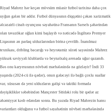
Riyad Mahrez hər keçən mövsüm müasir futbol tarixinə daha çox
uyğun gələn bir addır. Futbol dünyasının diqqətini çəkən xarizmatik
əlcəzairli cinah oyunçusu səyahətinə Fransanın Sarsels şəhərindən
olan təvazökar oğlan kimi başlayıb və nəticədə İngiltərə Premyer
Liqasının ən parlaq ulduzlarından birinə çevrilib. İnanılmaz
texnikası, dribling bacarığı və heyrətamiz sürəti sayəsində Mahrez
yüksək səviyyəli klublarda və beynəlxalq arenada uğur qazanıb.
Bəs onu karyerasının növbəti mərhələsində nə gözləyir? İndi 33
yaşında (2024-cü ilə qədər), onun gələcəyi ilə bağlı çoxlu suallar
var, xüsusən də yeni ulduzların gəlişi və taktiki formada
dəyişikliklər səbəbindən Mançester Sitidəki rolu bir qədər az
əhəmiyyət kəsb edəndən sonra. Bu yazıda Riyad Mahrezin hansı
variantları olduğunu və futbol səyahətinin növbəti mərhələsində