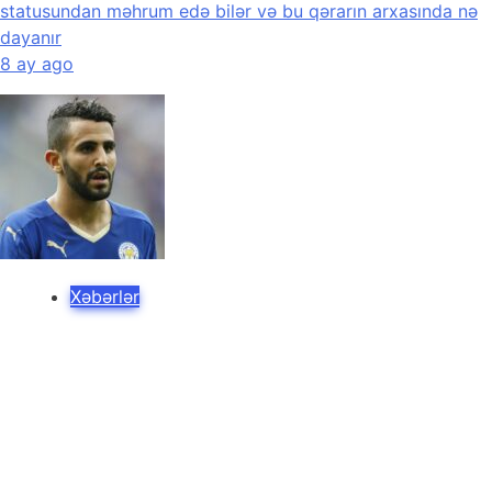
statusundan məhrum edə bilər və bu qərarın arxasında nə
dayanır
8 ay ago
Xəbərlər