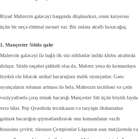
Riyad Mahrezin gələcəyi haqqında düşünərkən, onun karyerası
üçün bir neçə ehtimal ssenari var. Biz onlara ətraflı baxacağıq.
1. Mançester Sitidə qalır
Mahrezin gələcəyi ilə bağlı ilk söz-söhbətlər indiki klubu ətrafında
dolaşır. Sitidə rəqabət şiddətli olsa da, Mahrez yenə də komandaya
faydalı ola biləcək unikal bacarıqlara malik oyunçudur. Gənc
oyunçuların rolunun artması ilə belə, Mahrezin təcrübəsi və çətin
vəziyyətlərdə çıxış etmək bacarığı Mançester Siti üçün böyük fayda
verə bilər. Pep Qvardiola texnikasını və təzyiqin öhdəsindən
gəlmək bacarığını qiymətləndirərək onu komandanın vacib
hissəsinə çevirir, xüsusən Çempionlar Liqasının əsas matçlarında və