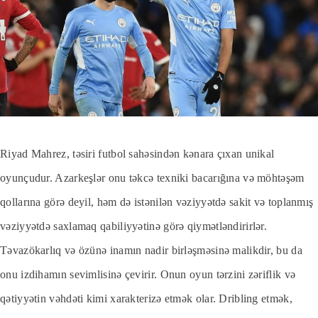
Riyad Mahrez, təsiri futbol sahəsindən kənara çıxan unikal
oyunçudur. Azarkeşlər onu təkcə texniki bacarığına və möhtəşəm
qollarına görə deyil, həm də istənilən vəziyyətdə sakit və toplanmış
vəziyyətdə saxlamaq qabiliyyətinə görə qiymətləndirirlər.
Təvazökarlıq və özünə inamın nadir birləşməsinə malikdir, bu da
onu izdihamın sevimlisinə çevirir. Onun oyun tərzini zəriflik və
qətiyyətin vəhdəti kimi xarakterizə etmək olar. Dribling etmək,