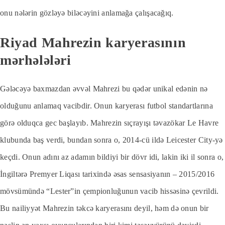
onu nələrin gözləyə biləcəyini anlamağa çalışacağıq.
Riyad Mahrezin karyerasının
mərhələləri
Gələcəyə baxmazdan əvvəl Mahrezi bu qədər unikal edənin nə
olduğunu anlamaq vacibdir. Onun karyerası futbol standartlarına
görə olduqca gec başlayıb. Mahrezin sıçrayışı təvazökar Le Havre
klubunda baş verdi, bundan sonra o, 2014-cü ildə Leicester City-yə
keçdi. Onun adını az adamın bildiyi bir dövr idi, lakin iki il sonra o,
İngiltərə Premyer Liqası tarixində əsas sensasiyanın – 2015/2016
mövsümündə “Lester”in çempionluğunun vacib hissəsinə çevrildi.
Bu nailiyyət Mahrezin təkcə karyerasını deyil, həm də onun bir