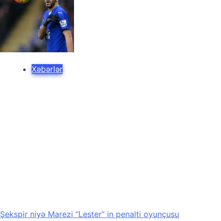
Xəbərlər
Şekspir niyə Marezi “Lester” in penalti oyunçusu