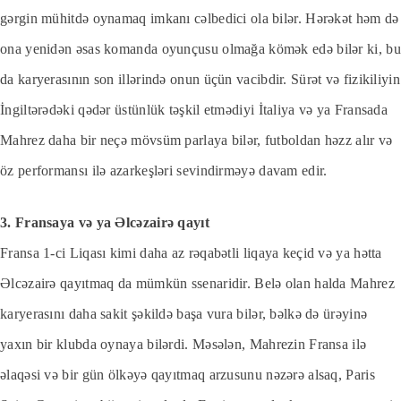
gərgin mühitdə oynamaq imkanı cəlbedici ola bilər. Hərəkət həm də
ona yenidən əsas komanda oyunçusu olmağa kömək edə bilər ki, bu
da karyerasının son illərində onun üçün vacibdir. Sürət və fizikiliyin
İngiltərədəki qədər üstünlük təşkil etmədiyi İtaliya və ya Fransada
Mahrez daha bir neçə mövsüm parlaya bilər, futboldan həzz alır və
öz performansı ilə azarkeşləri sevindirməyə davam edir.
3. Fransaya və ya Əlcəzairə qayıt
Fransa 1-ci Liqası kimi daha az rəqabətli liqaya keçid və ya hətta
Əlcəzairə qayıtmaq da mümkün ssenaridir. Belə olan halda Mahrez
karyerasını daha sakit şəkildə başa vura bilər, bəlkə də ürəyinə
yaxın bir klubda oynaya bilərdi. Məsələn, Mahrezin Fransa ilə
əlaqəsi və bir gün ölkəyə qayıtmaq arzusunu nəzərə alsaq, Paris