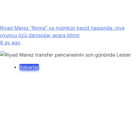
Riyad Marez “Roma” ya mümkün keçid haqqında: niyə
oyunçu özü danışıqlar apara bilmir
8 ay ago
Xəbərlər