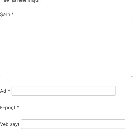
*
ilə işarələnmişdir
Şərh
*
Ad
*
E-poçt
*
Veb sayt