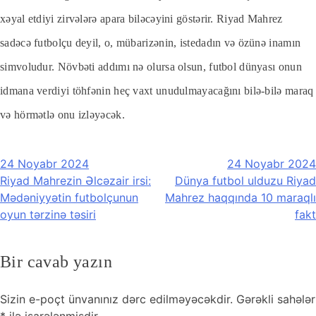
xəyal etdiyi zirvələrə apara biləcəyini göstərir. Riyad Mahrez
sadəcə futbolçu deyil, o, mübarizənin, istedadın və özünə inamın
simvoludur. Növbəti addımı nə olursa olsun, futbol dünyası onun
idmana verdiyi töhfənin heç vaxt unudulmayacağını bilə-bilə maraq
və hörmətlə onu izləyəcək.
Yazı
24 Noyabr 2024
24 Noyabr 2024
naviqasiyası
Riyad Mahrezin Əlcəzair irsi:
Dünya futbol ulduzu Riyad
Mədəniyyətin futbolçunun
Mahrez haqqında 10 maraqlı
oyun tərzinə təsiri
fakt
Bir cavab yazın
Sizin e-poçt ünvanınız dərc edilməyəcəkdir.
Gərəkli sahələr