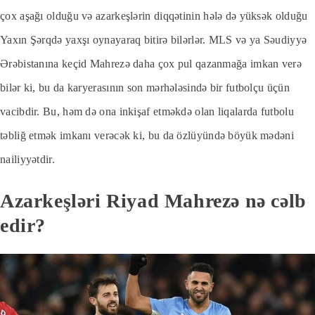
çox aşağı olduğu və azarkeşlərin diqqətinin hələ də yüksək olduğu
Yaxın Şərqdə yaxşı oynayaraq bitirə bilərlər. MLS və ya Səudiyyə
Ərəbistanına keçid Mahrezə daha çox pul qazanmağa imkan verə
bilər ki, bu da karyerasının son mərhələsində bir futbolçu üçün
vacibdir. Bu, həm də ona inkişaf etməkdə olan liqalarda futbolu
təbliğ etmək imkanı verəcək ki, bu da özlüyündə böyük mədəni
nailiyyətdir.
Azarkeşləri Riyad Mahrezə nə cəlb
edir?