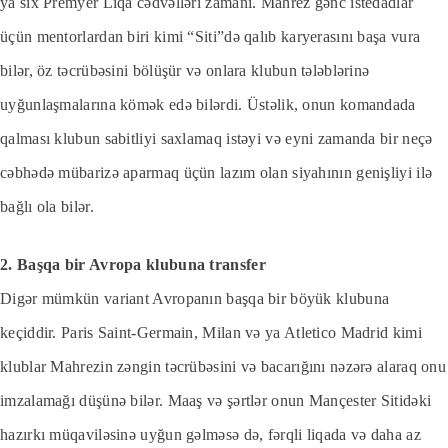
ya sıx Premyer Liqa cədvəlləri zamanı. Mahrez gənc istedadlar
üçün mentorlardan biri kimi “Siti”də qalıb karyerasını başa vura
bilər, öz təcrübəsini bölüşür və onlara klubun tələblərinə
uyğunlaşmalarına kömək edə bilərdi. Üstəlik, onun komandada
qalması klubun sabitliyi saxlamaq istəyi və eyni zamanda bir neçə
cəbhədə mübarizə aparmaq üçün lazım olan siyahının genişliyi ilə
bağlı ola bilər.
2. Başqa bir Avropa klubuna transfer
Digər mümkün variant Avropanın başqa bir böyük klubuna
keçiddir. Paris Saint-Germain, Milan və ya Atletico Madrid kimi
klublar Mahrezin zəngin təcrübəsini və bacarığını nəzərə alaraq onu
imzalamağı düşünə bilər. Maaş və şərtlər onun Mançester Sitidəki
hazırkı müqaviləsinə uyğun gəlməsə də, fərqli liqada və daha az