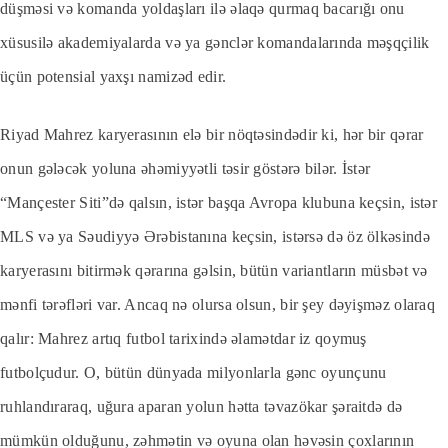
düşməsi və komanda yoldaşları ilə əlaqə qurmaq bacarığı onu
xüsusilə akademiyalarda və ya gənclər komandalarında məşqçilik
üçün potensial yaxşı namizəd edir.
Riyad Mahrez karyerasının elə bir nöqtəsindədir ki, hər bir qərar
onun gələcək yoluna əhəmiyyətli təsir göstərə bilər. İstər
“Mançester Siti”də qalsın, istər başqa Avropa klubuna keçsin, istər
MLS və ya Səudiyyə Ərəbistanına keçsin, istərsə də öz ölkəsində
karyerasını bitirmək qərarına gəlsin, bütün variantların müsbət və
mənfi tərəfləri var. Ancaq nə olursa olsun, bir şey dəyişməz olaraq
qalır: Mahrez artıq futbol tarixində əlamətdar iz qoymuş
futbolçudur. O, bütün dünyada milyonlarla gənc oyunçunu
ruhlandıraraq, uğura aparan yolun hətta təvazökar şəraitdə də
mümkün olduğunu, zəhmətin və oyuna olan həvəsin çoxlarının