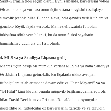
Saint-Germain təbii seçim olardı. Eyni zamanda, karyerasını vətəni
Əlcəzairdə başa vurması onun üçün vətənə sevgisini təsdiqləyən
simvolik jest ola bilər. Bundan əlavə, belə qayıdış yerli klublara və
gənclərə böyük fayda verəcək. Mahrez Əlcəzairdə futbolun
inkişafına töhfə verə bilər ki, bu da onun futbol səyahətini
tamamlamaq üçün əla bir fəsil olardı.
4. MLS və ya Səudiyyə Liqasına gediş
Mahrez üçün başqa bir mümkün variant MLS və ya hətta Səudiyyə
Ərəbistanı Liqasına getməkdir. Bu liqalarda ulduz avropalı
futbolçulara tələb artmaqda davam edir və “İnter Mayami” və ya
“Əl Hilal” kimi klublar onunla müqavilə bağlamaqda maraqlı ola
bilər. David Beckham və Cristiano Ronaldo kimi oyunçular
göstərdilər ki, futbolçular öz karyeralarını xaricdə və ya təzyiqin