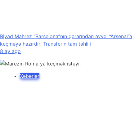
Riyad Mahrez “Barselona”nın qərarından əvvəl “Arsenal”a
keçməyə hazırdır: Transferin tam təhlili
8 ay ago
Xəbərlər