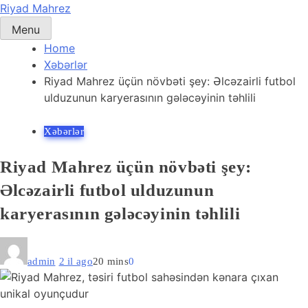
Skip
Riyad Mahrez
to
Menu
content
Home
Xəbərlər
Riyad Mahrez üçün növbəti şey: Əlcəzairli futbol
ulduzunun karyerasının gələcəyinin təhlili
Xəbərlər
Riyad Mahrez üçün növbəti şey:
Əlcəzairli futbol ulduzunun
karyerasının gələcəyinin təhlili
admin
2 il ago
20 mins
0